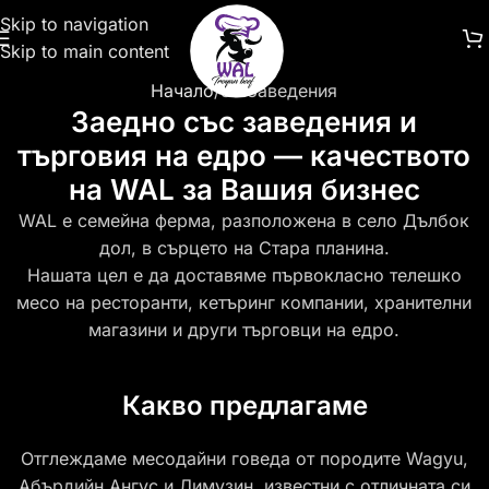
Skip to navigation
Skip to main content
Начало
За Заведения
Заедно със заведения и
търговия на едро — качеството
на WAL за Вашия бизнес
WAL е семейна ферма, разположена в село Дълбок
дол, в сърцето на Стара планина.
Нашата цел е да доставяме първокласно телешко
месо на ресторанти, кетъринг компании, хранителни
магазини и други търговци на едро.
Какво предлагаме
Отглеждаме месодайни говеда от породите Wagyu,
Абърдийн Ангус и Лимузин, известни с отличната си