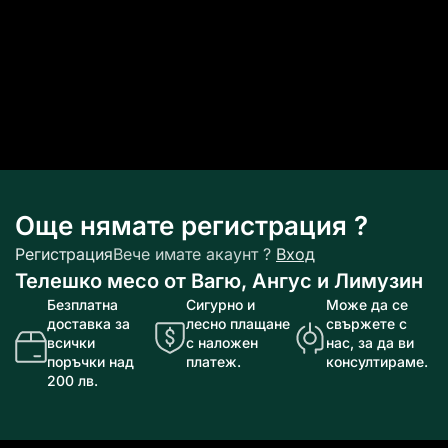
Още нямате регистрация ?
Регистрация
Вече имате акаунт ?
Вход
Телешко месо от Вагю, Ангус и Лимузин
Безплатна
Сигурно и
Може да се
доставка за
лесно плащане
свържете с
всички
с наложен
нас, за да ви
поръчки над
платеж.
консултираме.
200 лв.