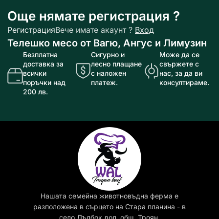
Още нямате регистрация ?
Регистрация
Вече имате акаунт ?
Вход
Телешко месо от Вагю, Ангус и Лимузин
Безплатна
Сигурно и
Може да се
доставка за
лесно плащане
свържете с
всички
с наложен
нас, за да ви
поръчки над
платеж.
консултираме.
200 лв.
Нашата семейна животновъдна ферма е
разположена в сърцето на Стара планина - в
село Дълбок дол, общ. Троян.