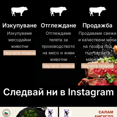
Изкупуване
Отглеждане
Продажба
Изкупуваме
Отглеждаме
Продаваме свежи
месодайни
телета за
и качествени меса
животни
производството
на пазара под
Научете повече
на месо и живи
търговската
животни
марка WAL
Научете повече
Научете повече
Следвай ни в Instagram