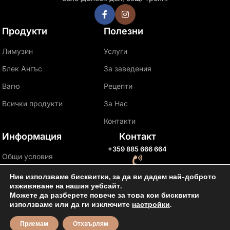
Продукти
Полезни
Лимузин
Услуги
Блек Ангъс
За заведения
Вагю
Рецепти
Всички продукти
За Нас
Контакти
Информация
Контакт
+359 885 666 664
Общи условия
с. Дълбок дол
Политика за
Ние използваме бисквитки, за да ви дадем най-доброто
поверителност
изживяване на нашия уебсайт.
Можете да разберете повече за това кои бисквитки
Политика за връщане
използваме или да ги изключите
настройки
.
0
Приемам
Отхвърлям
WAL.bg 2026 © Всички права запазени