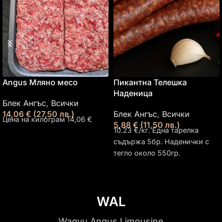
Angus Мляно месо
Пикантна Телешка
Наденица
Блек Ангъс
,
Всички
14,06
€
(27,50 лв.)
Блек Ангъс
,
Всички
Цена на килограм 14,06 €
5,88
€
(11,50 лв.)
10.23 €/кг. Една тарелка
съдържа 5бр. Наденички с
тегло около 550гр.
WAL
Wagyu Angus Limousine