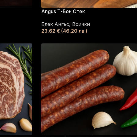
Angus Т-Бон Стек
Блек Ангъс
,
Всички
23,62
€
(46,20 лв.)