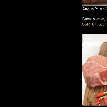
Angus Ръмп 
Блек Ангъс
,
8,44
€
(16,51 