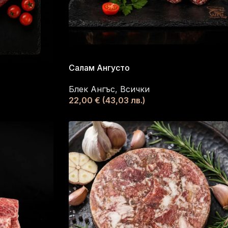
Салам Ангусто
Блек Ангъс
,
Всички
22,00
€
(43,03 лв.)