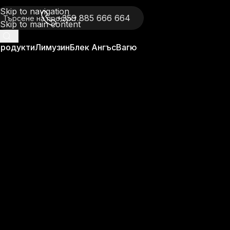
Skip to navigation
+359 885 666 664
Skip to main content
родукти
Лимузин
Блек Ангъс
Вагю