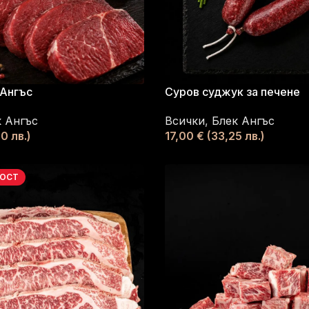
 Ангъс
Суров суджук за печене
 Ангъс
Всички
,
Блек Ангъс
0 лв.)
17,00
€
(33,25 лв.)
НОСТ