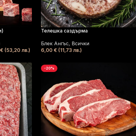
и)
Телешка саздърма
и
Блек Ангъс
,
Всички
€
(53,20 лв.)
6,00
€
(11,73 лв.)
-20%