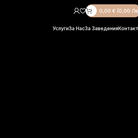
0,00
€
(0,00 Лв
Услуги
За Нас
За Заведения
Контак