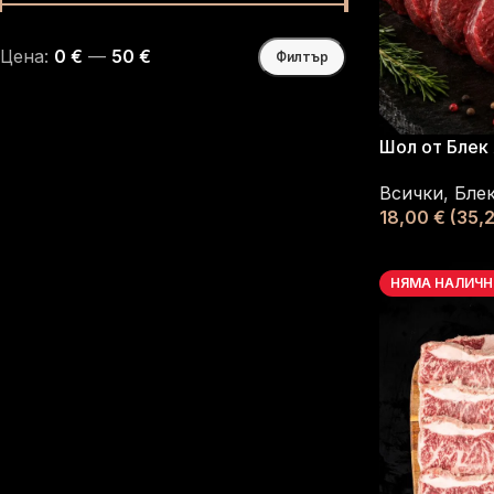
Цена:
0 €
—
50 €
Филтър
Шол от Блек
Всички
,
Блек
18,00
€
(35,2
НЯМА НАЛИЧ