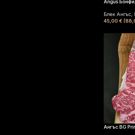
Angus Бонфи
Блек Ангъс
,
45,00
€
(88,0
Ангъс BG Pri