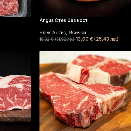
Angus Стек без кост
Блек Ангъс
,
Всички
13,00
€
(25,43 лв.)
16,32
€
(31,92 лв.)