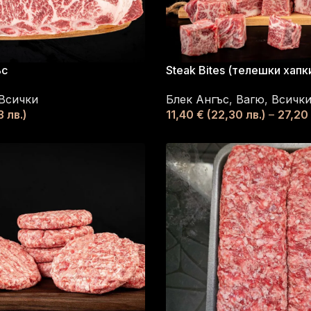
ъс
Steak Bites (телешки хапк
Всички
Блек Ангъс
,
Вагю
,
Всичк
 лв.)
11,40
€
(22,30 лв.)
–
27,20