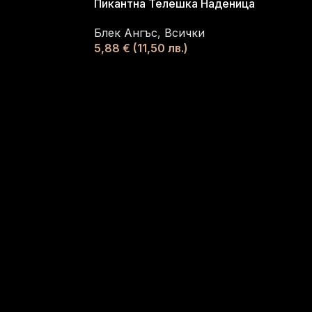
Пикантна Телешка Наденица
Блек Ангъс
,
Всички
5,88
€
(11,50 лв.)