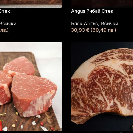
Стек
Angus Рибай Стек
Всички
Блек Ангъс
,
Всички
лв.)
30,93
€
(60,49 лв.)