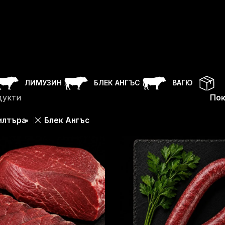
ЛИМУЗИН
БЛЕК АНГЪС
ВАГЮ
дукти
По
Блек Ангъс
илтъра