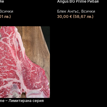
ле
Angus BG Prime Рибай
Всички
Блек Ангъс
,
Всички
1 лв.)
30,00
€
(58,67 лв.)
me – Лимитирана серия