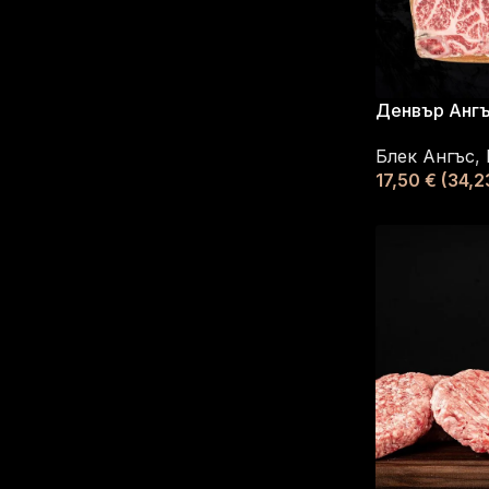
Денвър Анг
Блек Ангъс
,
17,50
€
(34,23